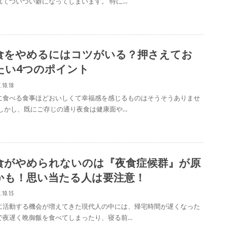
れてついつい癖になってしまいます。 特に…
食をやめるにはコツがいる？押さえてお
たい4つのポイント
.10.18
に食べる食事ほどおいしくて幸福感を感じるものはそうそうありませ
 しかし、既にご存じの通り夜食は健康面や…
食がやめられないのは『夜食症候群』が原
かも！思い当たる人は要注意！
.10.15
に活動する機会が増えてきた現代人の中には、帰宅時間が遅くなった
で夜遅く晩御飯を食べてしまったり、寝る前…