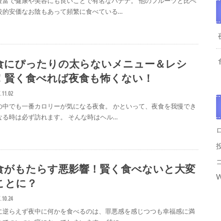
豊富で健康や美容にも良いことで有名なバナナ。 他のフルーツと比べ
較的安価なお陰もあって頻繁に食べている…
食にぴったりの太らないメニュー＆レシ
！賢く食べれば夜食も怖くない！
.11.02
の中でも一番カロリーが気になる夜食。 かといって、夜食を我慢でき
なる時は必ず訪れます。 そんな時はヘル…
食がもたらす悪影響！賢く食べないと大変
W
ことに？
.10.24
に逆らえず夜中に何かを食べるのは、罪悪感を感じつつも幸福感に満