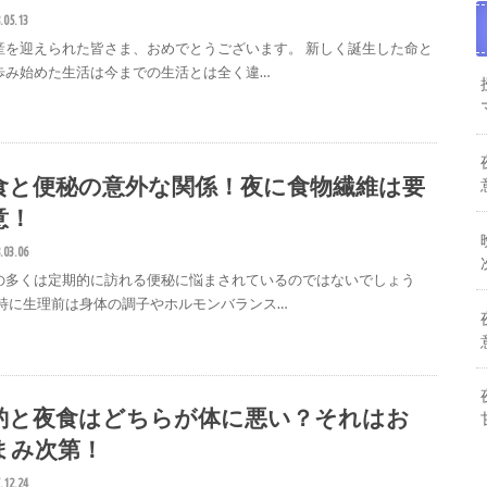
.05.13
産を迎えられた皆さま、おめでとうございます。 新しく誕生した命と
歩み始めた生活は今までの生活とは全く違…
食と便秘の意外な関係！夜に食物繊維は要
意！
.03.06
の多くは定期的に訪れる便秘に悩まされているのではないでしょう
 特に生理前は身体の調子やホルモンバランス…
酌と夜食はどちらが体に悪い？それはお
まみ次第！
.12.24