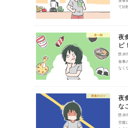
栄養
て比
夜
食べ物
ピ
2017
食事
なく
夜
夜食のコツ
な
2017
空腹