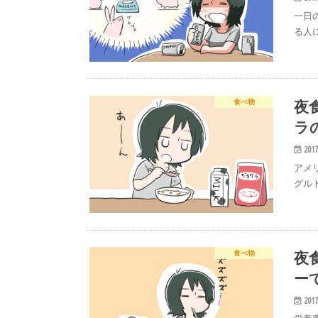
一日
る人
夜
食べ物
ラ
2017
アメ
グル
夜
食べ物
ー
2017