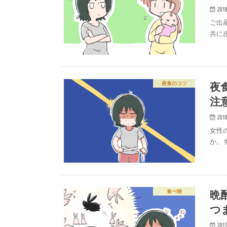
2018
ご出
共に
夜
夜食のコツ
注
2018
女性
か。
晩
食べ物
つ
2017