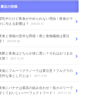
最近の投稿
授乳中だけど夜食がやめられない理由！夜食がマ
マに与える影響は？
2018.05.13
夜食と便秘の意外な関係！夜に食物繊維は要注
意！
2018.03.06
晩酌と夜食はどちらが体に悪い？それはおつまみ
次第！
2017.12.24
夜食にフルーツグラノーラは要注意？フルグラの
意外な落とし穴とは！
2017.12.05
夜食にバナナは最高の組み合わせ！低カロリーで
甘くておいしいパーフェクトフード！
2017.11.14