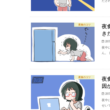
たさ
夜
夜食のコツ
き
2017
夜中
ん。
夜
夜食のコツ
因
2017
夜中
せい