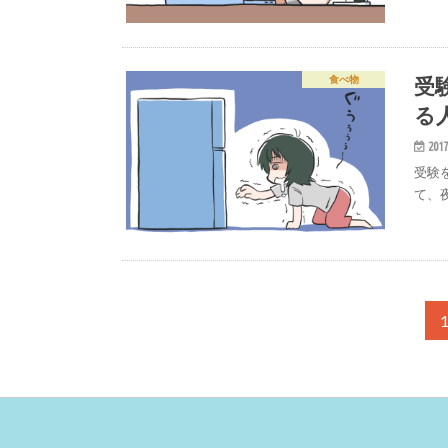
受
食べ物
る
2017
受験
て、