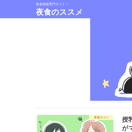
夜食情報専門サイト！
夜食のススメ
授
夜食のコツ
が