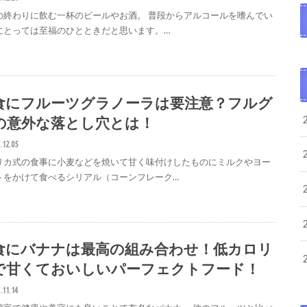
の終わりに飲む一杯のビールやお酒。 普段からアルコールを嗜んでい
にとっては至福のひとときだと思います。…
食にフルーツグラノーラは要注意？フルグ
の意外な落とし穴とは！
.12.05
リカ式の食事に小麦などを焼いて甘く味付けしたものにミルクやヨー
トをかけて食べるシリアル（コーンフレーク…
食にバナナは最高の組み合わせ！低カロリ
で甘くておいしいパーフェクトフード！
.11.14