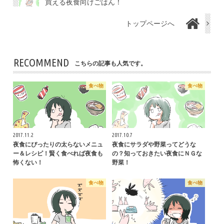
買える夜食向けごはん！
トップページへ
RECOMMEND
こちらの記事も人気です。
食べ物
食べ物
2017.11.2
2017.10.7
夜食にぴったりの太らないメニュ
夜食にサラダや野菜ってどうな
ー＆レシピ！賢く食べれば夜食も
の？知っておきたい夜食にＮＧな
怖くない！
野菜！
食べ物
食べ物