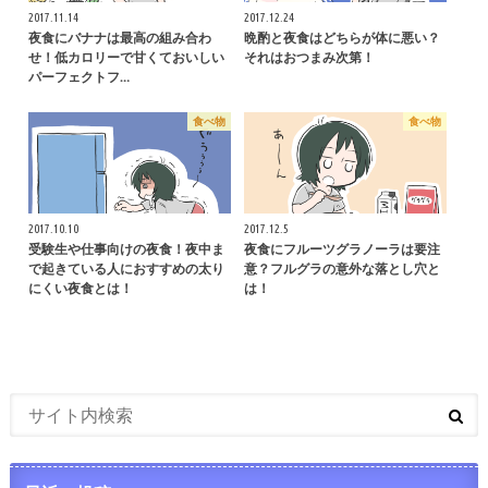
2017.11.14
2017.12.24
夜食にバナナは最高の組み合わ
晩酌と夜食はどちらが体に悪い？
せ！低カロリーで甘くておいしい
それはおつまみ次第！
パーフェクトフ…
食べ物
食べ物
2017.10.10
2017.12.5
受験生や仕事向けの夜食！夜中ま
夜食にフルーツグラノーラは要注
で起きている人におすすめの太り
意？フルグラの意外な落とし穴と
にくい夜食とは！
は！